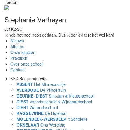
herder.
Stephanie Verheyen
Juf K2/3C
Ik heb het nog nooit gedaan. Dus ik denk dat ik het wel kan!
Nieuws
Main
Albums
Onze klassen
navigation
Praktisch
Over onze school
Contact
KSD Basisonderwijs
ASSENT
Het Minnepoortje
AVERBODE
De Vlindertuin
DEURNE, DIEST
Sint-Jan & Kleuterschool
DIEST
Voorzienigheid & Wijngaardschool
DIEST
Warandeschool
KAGGEVINNE
De Notelaar
MOLENBEEK-WERSBEEK
't Scholeke
OKSELAAR
Ons Wereldje