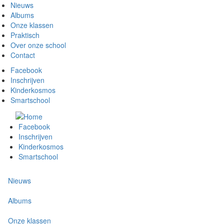
Overslaan
Nieuws
en
Albums
naar
Onze klassen
de
Praktisch
inhoud
Over onze school
gaan
Contact
Facebook
Meta
Inschrijven
Kinderkosmos
menu
Smartschool
Facebook
Meta
Inschrijven
Kinderkosmos
menu
Smartschool
Nieuws
Albums
Onze klassen