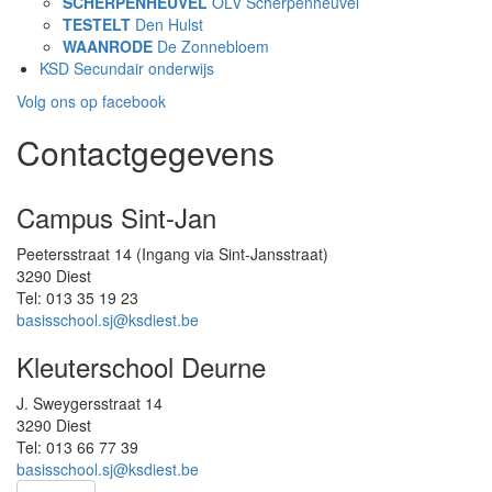
SCHERPENHEUVEL
OLV Scherpenheuvel
TESTELT
Den Hulst
WAANRODE
De Zonnebloem
KSD Secundair onderwijs
Volg ons op facebook
Contactgegevens
Campus Sint-Jan
Peetersstraat 14 (Ingang via Sint-Jansstraat)
3290
Diest
Tel:
013 35 19 23
basisschool.sj@ksdiest.be
Kleuterschool Deurne
J. Sweygersstraat 14
3290
Diest
Tel:
013 66 77 39
basisschool.sj@ksdiest.be